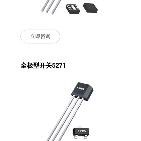
立即咨询
全极型开关5271