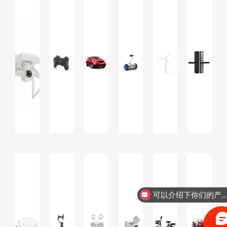
风
游
智
无
两
力
戏
汽
能
人
轮
发
手
车
门
机
车
电
柄
锁
机
可以介绍下你们的
你们是怎么收费
电
扫
动
手
蓝
智
地
车
三
持
牙
能
机
调
轮
云
耳
水