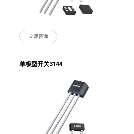
立即咨询
单极型开关3144