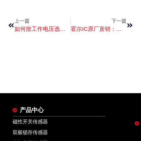
上一篇
下一篇
如何按工作电压选单极霍尔开关（厂家实用选型指南）
霍尔IC原厂直销：探秘“和尔胜”如何以硬核实力打破海外磁传感垄断
产品中心
磁性开关传感器
双极锁存传感器