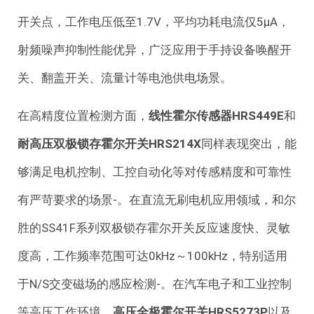
开关点，工作电压低至1.7V，平均功耗电流仅5μA，
射频噪声抑制性能优异，广泛应用于手持设备唤醒开
关、翻盖开关、流量计等电池供电场景。
在高精度位置检测方面，
线性霍尔传感器HRS449E
和
耐高压双极锁存霍尔开关HRS214X
同样表现突出，能
够满足电机控制、工控自动化等对传感精度和可靠性
有严苛要求的场景-。在直流无刷电机应用领域，和尔
胜的SS41F系列双极锁存霍尔开关反应速度快、灵敏
度高，工作频率范围可达0kHz～100kHz，特别适用
于N/S交变磁场的感应检测-。在汽车电子和工业控制
等高压工作环境，
高压全极霍尔开关HRS5273P
以及