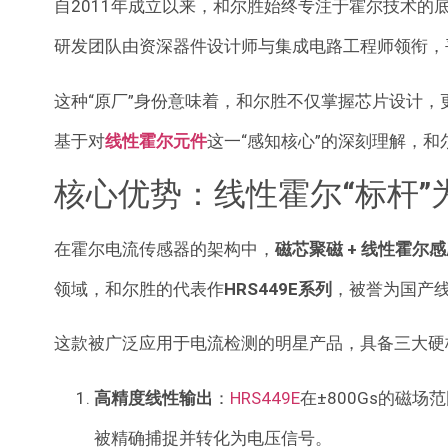
自2011年成立以来，和尔胜始终专注于霍尔技术
研发团队由资深器件设计师与集成电路工程师领衔，
这种“原厂”身份意味着，和尔胜不仅掌握芯片设计
基于对
线性霍尔元件
这一“感知核心”的深刻理解，
核心优势：线性霍尔“标杆”
在霍尔电流传感器的架构中，
磁芯聚磁 + 线性霍尔
领域，和尔胜的代表作
HRS449E系列
，被誉为国产线
这款被广泛应用于电流检测的明星产品，具备三大硬
高精度线性输出
：
HRS449E
在±800Gs的磁
被精确捕捉并转化为电压信号
。