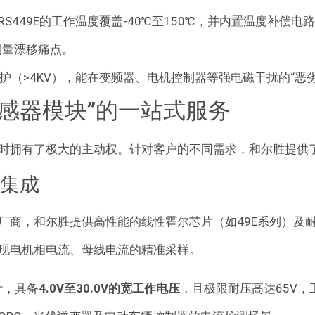
S449E的工作温度覆盖-40℃至150℃，并内置温度补偿电路
测量漂移痛点
。
防护（>4KV），能在变频器、电机控制器等强电磁干扰的“恶
传感器模块”的一站式服务
时拥有了极大的主动权。针对客户的不同需求，和尔胜提供
主集成
商，和尔胜提供高性能的线性霍尔芯片（如49E系列）及耐高
现电机相电流、母线电流的精准采样
。
计，具备
4.0V至30.0V的宽工作电压
，且极限耐压高达65V，