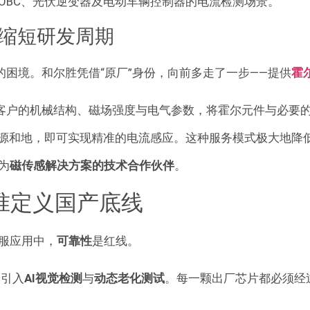
OBC、光伏逆变器及电动车辆控制器的电流检测场景
。
：缩短研发周期
的困境。和尔胜凭借“原厂”身份，向前多走了一步——提供
霍
客户的机械结构、磁场强度与电气参数，将霍尔元件与必要的
源和地，即可实现精准的电流感应。这种服务模式极大地降
为
磁传感解决方案的技术合作伙伴
。
准定义国产底线
服应用中，
可靠性
是红线。
端引入
AI视觉检测
与
动态老化测试
。每一颗出厂芯片都必须经