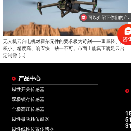
可以介绍下你们的
无人机云台电机对霍尔元件的要求极为苛刻——重量轻、体
积小、精度高、响应快，缺一不可。市面上能真正满足云台
定制需 […]
产品中心
磁性开关传感器
双极锁存传感器
全极高压传感器
1
5
磁性微功耗传感器
3
磁性线性位置传感器