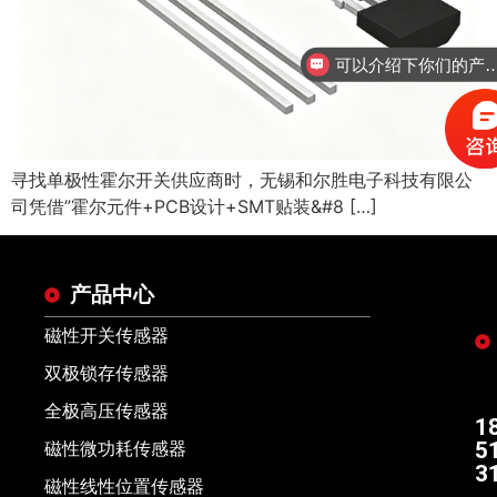
可以介绍下你们的
寻找单极性霍尔开关供应商时，无锡和尔胜电子科技有限公
司凭借”霍尔元件+PCB设计+SMT贴装&#8 […]
产品中心
磁性开关传感器
双极锁存传感器
全极高压传感器
1
5
磁性微功耗传感器
3
磁性线性位置传感器