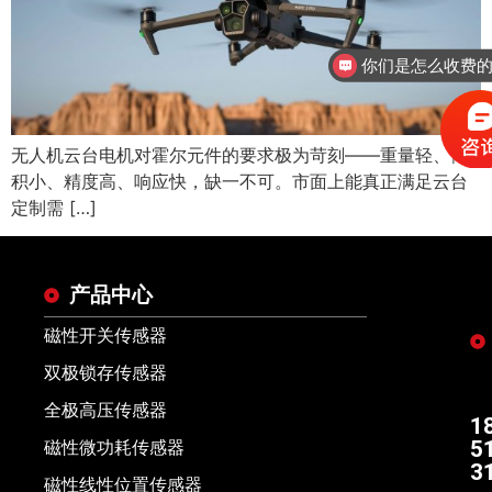
你们是怎么收费
无人机云台电机对霍尔元件的要求极为苛刻——重量轻、体
积小、精度高、响应快，缺一不可。市面上能真正满足云台
定制需 […]
产品中心
磁性开关传感器
双极锁存传感器
全极高压传感器
1
5
磁性微功耗传感器
3
磁性线性位置传感器