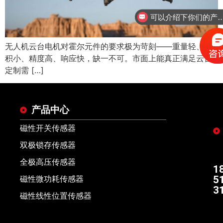
可以介绍下你们的
无人机云台电机对霍尔元件的要求极为苛刻——重量轻、体
积小、精度高、响应快，缺一不可。市面上能真正满足云台
定制需 […]
产品中心
磁性开关传感器
双极锁存传感器
全极高压传感器
1
5
磁性微功耗传感器
3
磁性线性位置传感器