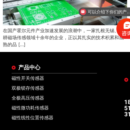
可以介绍下你们的
在国产霍尔元件产业加速发展的浪潮中，一家扎根无锡、深
耕磁场传感领域十余年的企业，正以其扎实的技术积累和成
熟的品 […]
产品中心
磁性开关传感器
双极锁存传感器
全极高压传感器
1
5
磁性微功耗传感器
3
磁性线性位置传感器