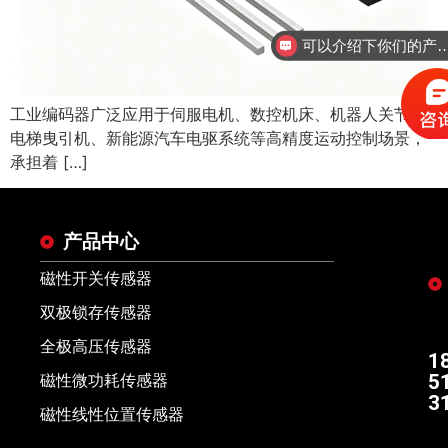
可以介绍下你们的
工业编码器广泛应用于伺服电机、数控机床、机器人关节、
电梯曳引机、新能源汽车电驱系统等高精度运动控制场景，
承担着 […]
产品中心
磁性开关传感器
双极锁存传感器
全极高压传感器
1
5
磁性微功耗传感器
3
磁性线性位置传感器