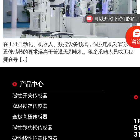
可以介绍下你们的
在工业自动化、机器人、数控设备领域，伺服电机对霍尔位
置传感器的要求远高于普通无刷电机。很多采购人员或工程
师在寻 […]
产品中心
磁性开关传感器
双极锁存传感器
全极高压传感器
1
5
磁性微功耗传感器
3
磁性线性位置传感器