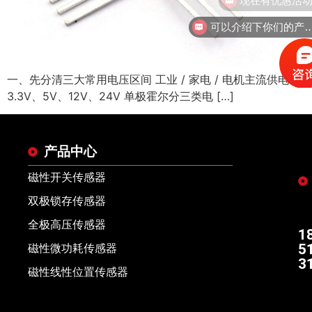
可以介绍下你们的
一、先分清三大常用电压区间 工业 / 家电 / 电机主流供电：
3.3V、5V、12V、24V 单极霍尔分三类电 […]
产品中心
磁性开关传感器
双极锁存传感器
全极高压传感器
1
5
磁性微功耗传感器
3
磁性线性位置传感器